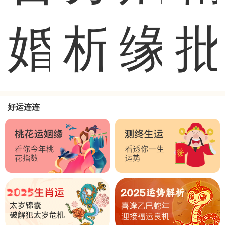
婚
析
缘
好运连连