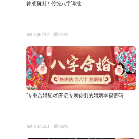
神准预测！传统八字详批
365212
97%
[专业合婚配对]开启专属你们的婚姻幸福密码
534123
99%