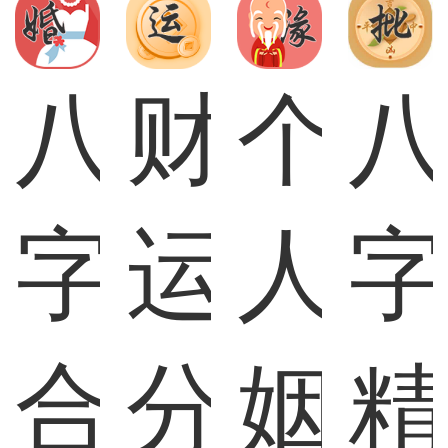
八
财
个
字
运
人
合
分
姻