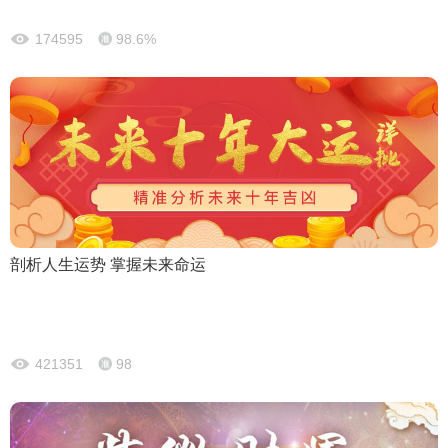
174595
98.6%
剖析人生运势 掌握未来命运
421351
98