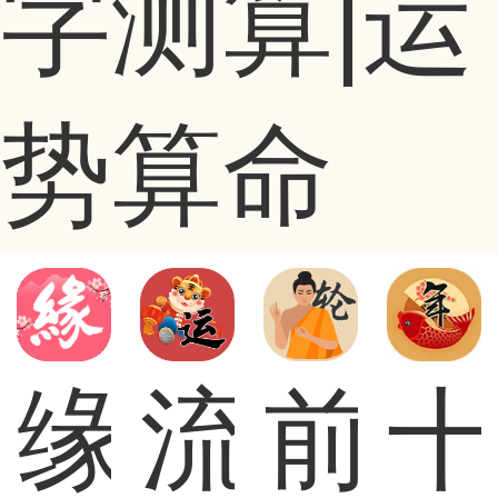
字测算|运
势算命
缘
流
前