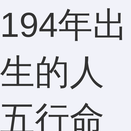
194年出
生的人
五行命