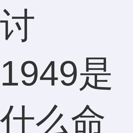
1949是
什么命