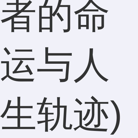
者的命
运与人
生轨迹)