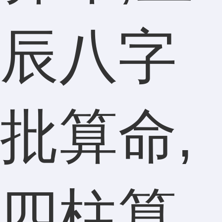
辰八字
批算命,
四柱算