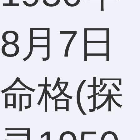
8月7日
命格(探