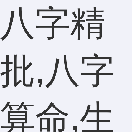
八字精
批,八字
算命,生