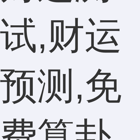
试,财运
预测,免
费算卦