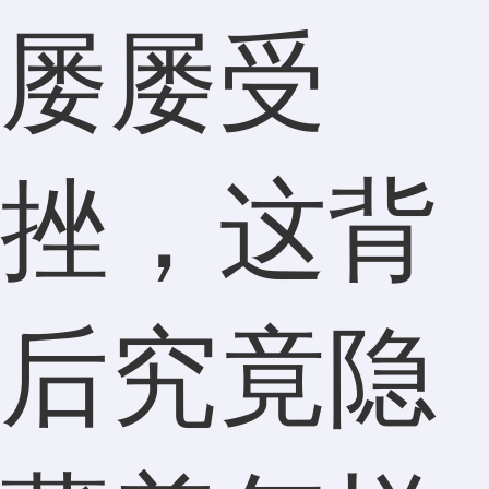
屡屡受
挫，这背
后究竟隐