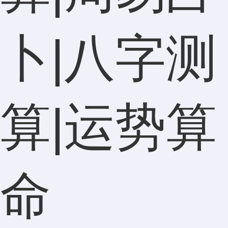
卜|八字测
算|运势算
命