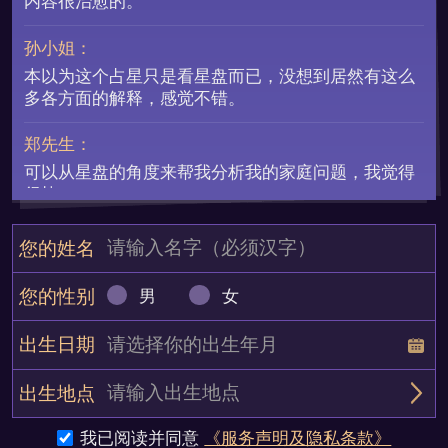
内容很治愈的。
孙小姐：
本以为这个占星只是看星盘而已，没想到居然有这么
多各方面的解释，感觉不错。
郑先生：
可以从星盘的角度来帮我分析我的家庭问题，我觉得
很棒！
王小姐：
您的姓名
简直像是把我看穿了！虽然有些时候我也不愿意承
认，但是星盘分析很准。
您的性别
男
女
李小姐：
出生日期
挺具体的，让我思路更清晰，没白费工夫。
出生地点
周小姐：
我已阅读并同意
《服务声明及隐私条款》
网上很多的占星，试了一下这个看看有什么不同，结