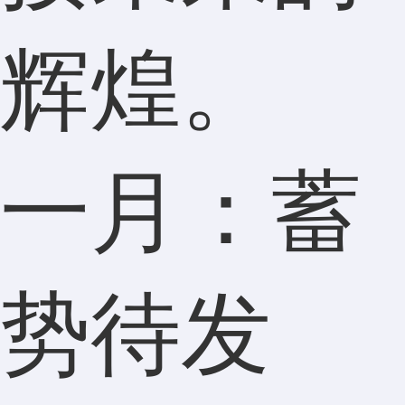
辉煌。
一月：蓄
势待发