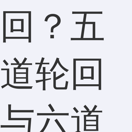
回？五
道轮回
与六道