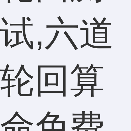
试,六道
轮回算
命免费,