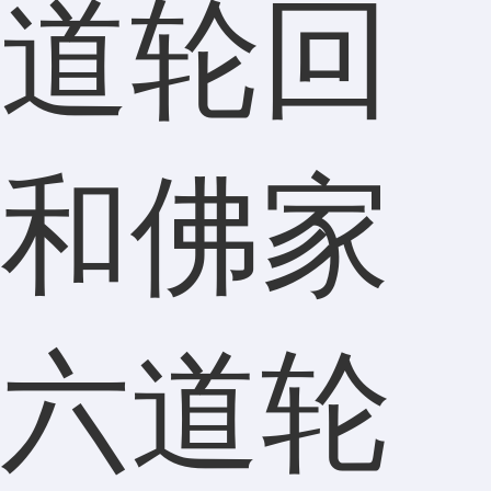
道轮回
和佛家
六道轮