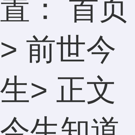
置：
首页
>
前世今
生
> 正文
今生知道