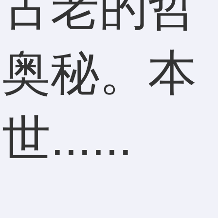
等古老的哲
一奥秘。本
....