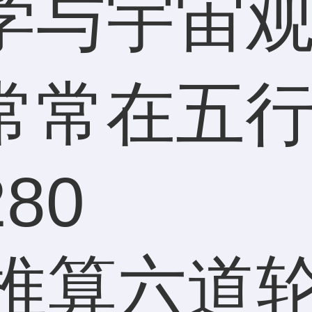
学与宇宙
在五行八..
28
0