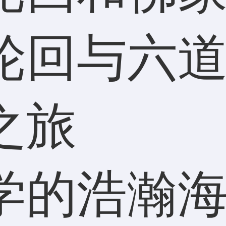
轮回与六
之旅
学的浩瀚