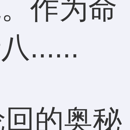
观。作为命
....