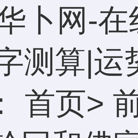
华卜网-在
字测算|运
：
首页
>