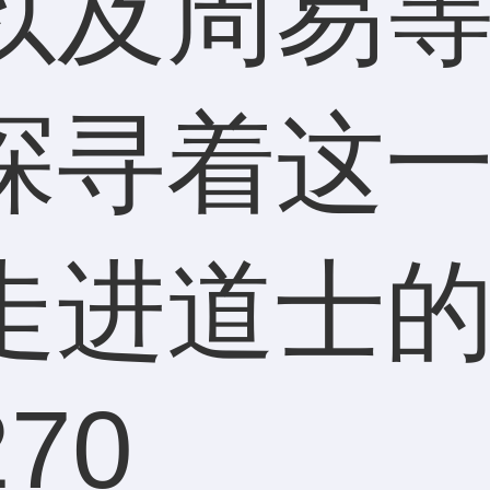
以及周易
探寻着这
道士的世..
27
0