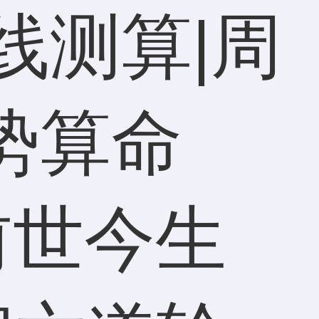
线测算|周
势算命
前世今生