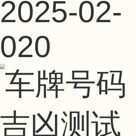
2025-02-
02
0