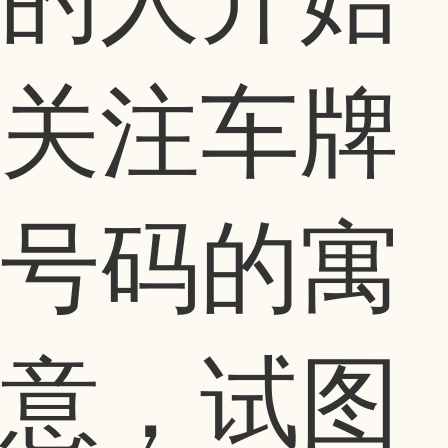
关注车牌
号码的寓
意，试图