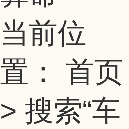
当前位
置：
首页
> 搜索
“车