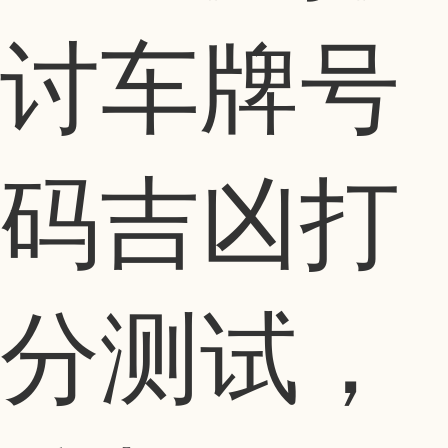
讨车牌号
码吉凶打
分测试，