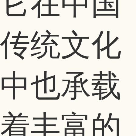
它在中国
传统文化
中也承载
着丰富的