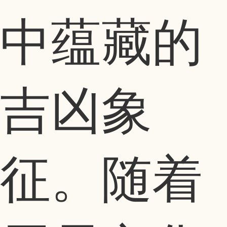
中蕴藏的
吉凶象
征。随着