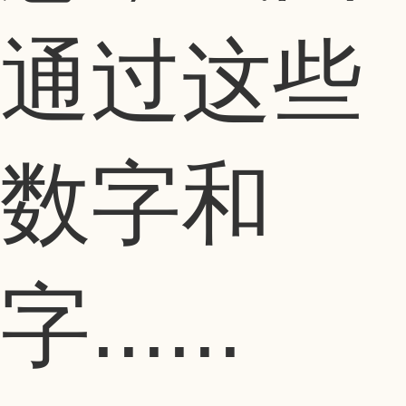
通过这些
数字和
字......