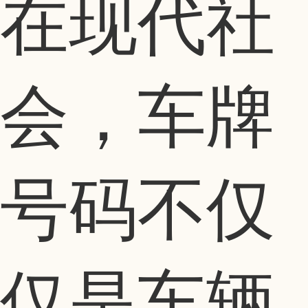
在现代社
会，车牌
号码不仅
仅是车辆