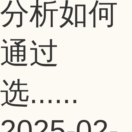
分析如何
通过
选......
2025-02-