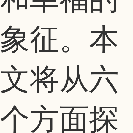
象征。本
文将从六
个方面探