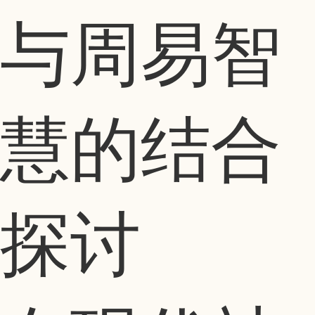
与周易智
慧的结合
探讨