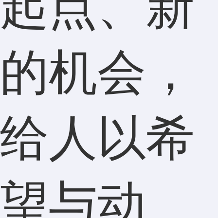
起点、新
的机会，
给人以希
望与动