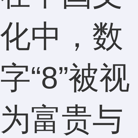
化中，数
字“8”被视
为富贵与