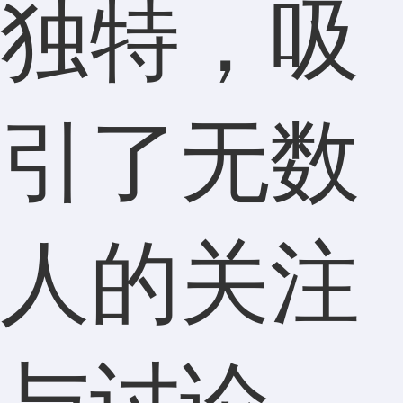
独特，吸
引了无数
人的关注