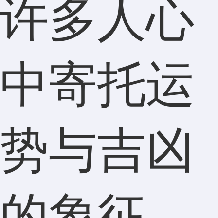
许多人心
中寄托运
势与吉凶
的象征。