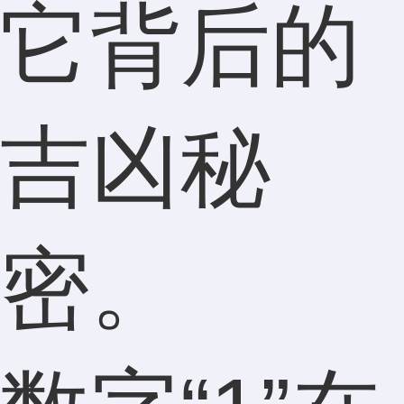
它背后的
吉凶秘
密。