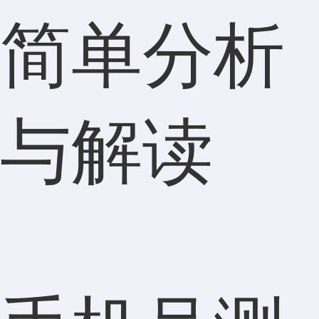
简单分析
与解读