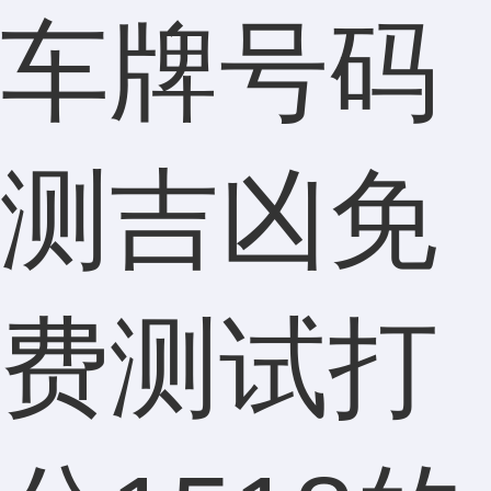
车牌号码
测吉凶免
费测试打