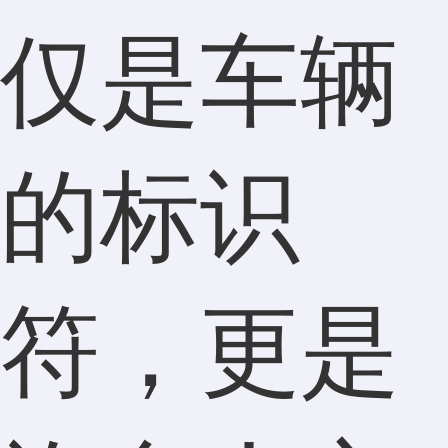
仅是车辆
的标识
符，更是