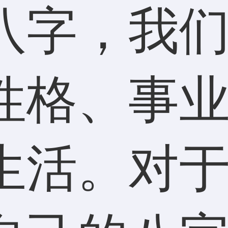
八字，我
性格、事
生活。对