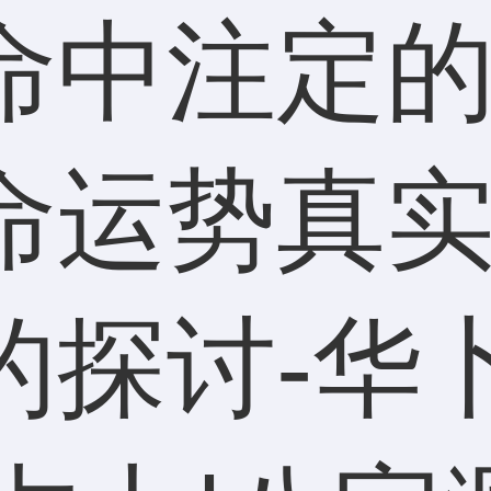
命中注定
命运势真
的探讨-华