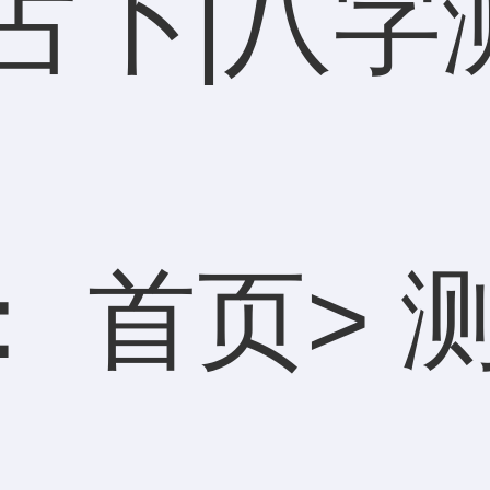
占卜|八字
：
首页
>