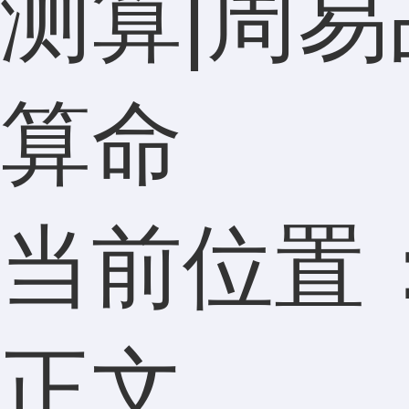
测算|周易
算命
当前位置
正文