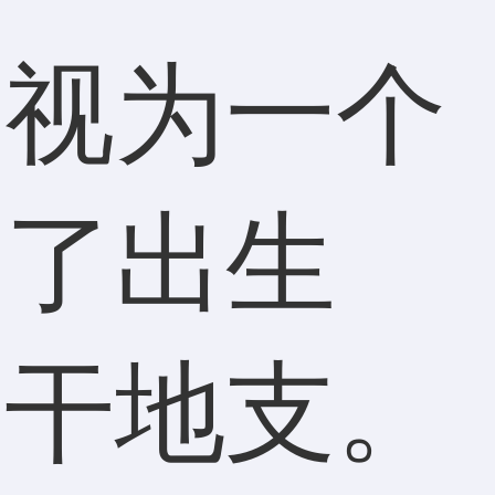
被视为一个
含了出生
天干地支。