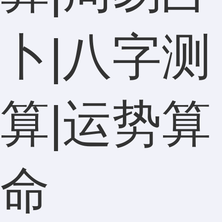
卜|八字测
算|运势算
命