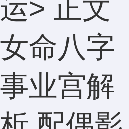
运
> 正文
女命八字
事业宫解
析 配偶影