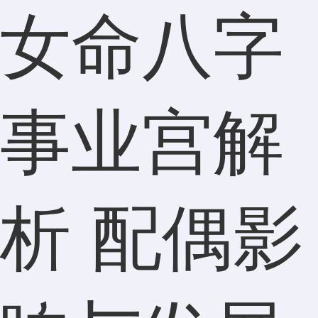
女命八字
事业宫解
析 配偶影