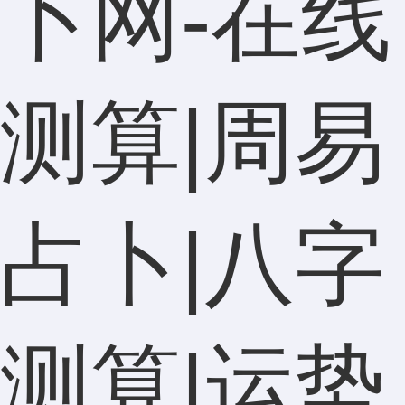
卜网-在线
测算|周易
占卜|八字
测算|运势