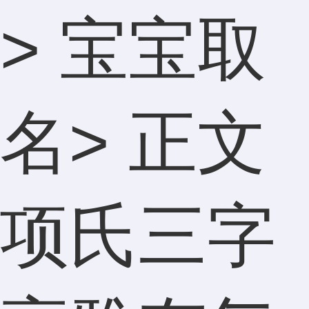
>
宝宝取
名
> 正文
项氏三字