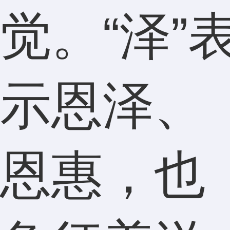
觉。“泽”
示恩泽、
恩惠，也