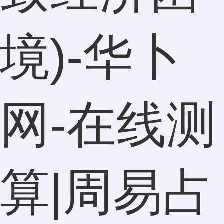
境)-华卜
网-在线测
算|周易占