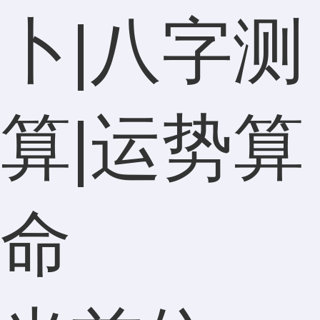
卜|八字测
算|运势算
命